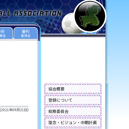
技術
審判
員会
委員会
協会概要
登録について
(
2021年09月21日
)
総務委員会
理念・ビジョン・中期計画