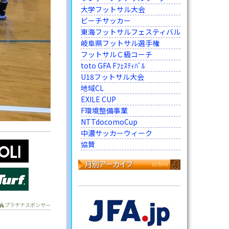
大学フットサル大会
ビーチサッカー
東海フットサルフェスティバル
岐阜県フットサル選手権
フットサルＣ級コーチ
toto GFA Fﾌｪｽﾃｨﾊﾞﾙ
U18フットサル大会
地域CL
EXILE CUP
F環境整備事業
NTTdocomoCup
中濃サッカーウィーク
協賛
プラチナスポンサー