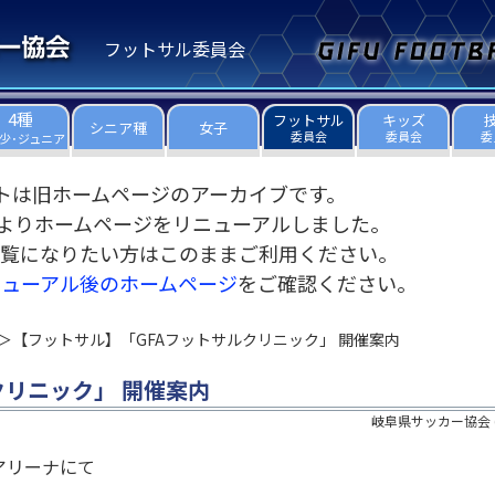
フットサル委員会
4種
フットサル
キッズ
シニア種
女子
委員会
委員会
委
少･ジュニア
トは旧ホームページのアーカイブです。
3日よりホームページをリニューアルしました。
覧になりたい方はこのままご利用ください。
ニューアル後のホームページ
をご確認ください。
【フットサル】「GFAフットサルクリニック」 開催案内
クリニック」 開催案内
岐阜県サッカー協会
温アリーナにて