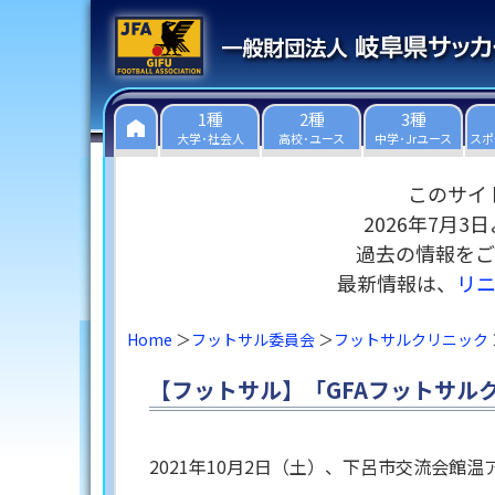
1種
2種
3種
大学･社会人
高校･ユース
中学･Jrユース
スポ
このサイ
2026年7月
過去の情報をご
最新情報は、
リ
Home
フットサル委員会
フットサルクリニック
【フットサル】「GFAフットサル
2021年10月2日（土）、下呂市交流会館