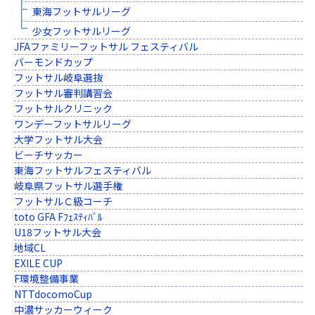
東海フットサルリーグ
少女フットサルリーグ
JFAファミリーフットサル フェスティバル
バーモンドカップ
フットサル岐阜選抜
フットサル審判講習会
フットサルクリニック
ワンデーフットサルリーグ
大学フットサル大会
ビーチサッカー
東海フットサルフェスティバル
岐阜県フットサル選手権
フットサルＣ級コーチ
toto GFA Fﾌｪｽﾃｨﾊﾞﾙ
U18フットサル大会
地域CL
EXILE CUP
F環境整備事業
NTTdocomoCup
中濃サッカーウィーク