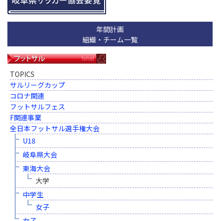
年間計画
組織・チーム一覧
TOPICS
サルリーグカップ
コロナ関連
フットサルフェス
F関連事業
全日本フットサル選手権大会
U18
岐阜県大会
東海大会
大学
中学生
女子
女子