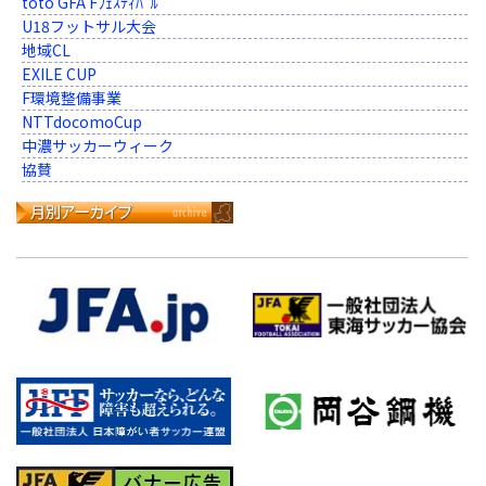
toto GFA Fﾌｪｽﾃｨﾊﾞﾙ
U18フットサル大会
地域CL
EXILE CUP
F環境整備事業
NTTdocomoCup
中濃サッカーウィーク
協賛