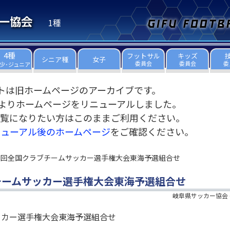
1種
4種
フットサル
キッズ
シニア種
女子
委員会
委員会
委
少･ジュニア
トは旧ホームページのアーカイブです。
3日よりホームページをリニューアルしました。
覧になりたい方はこのままご利用ください。
ニューアル後のホームページ
をご確認ください。
30回全国クラブチームサッカー選手権大会東海予選組合せ
チームサッカー選手権大会東海予選組合せ
岐阜県サッカー協会
ッカー選手権大会東海予選組合せ