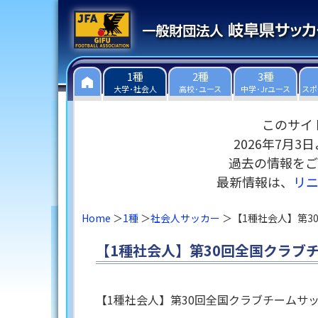
1種
2種
3種
大学･社会人
高校･ユース
中学･Jrユース
スポ
このサイ
2026年7月
過去の情報をご
最新情報は、
リ
Home
1種
社会人サッカー
【1種社会人】第
【1種社会人】第30回全国クラブ
【1種社会人】第30回全国クラブチームサ