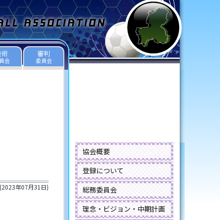
技術
審判
員会
委員会
協会概要
登録について
(
2023年07月31日
)
総務委員会
理念・ビジョン・中期計画