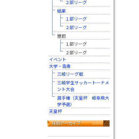
２部リーグ
結果
１部リーグ
２部リーグ
懲罰
１部リーグ
２部リーグ
イベント
大学・高専
三岐リーグ戦
三岐学生サッカートーナメ
ント大会
選手権（天皇杯 岐阜県大
学予選）
天皇杯