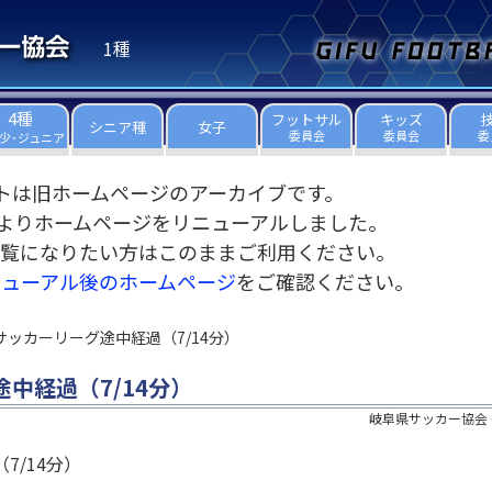
1種
4種
フットサル
キッズ
シニア種
女子
委員会
委員会
委
少･ジュニア
トは旧ホームページのアーカイブです。
3日よりホームページをリニューアルしました。
覧になりたい方はこのままご利用ください。
ニューアル後のホームページ
をご確認ください。
サッカーリーグ途中経過（7/14分）
中経過（7/14分）
岐阜県サッカー協会
7/14分）