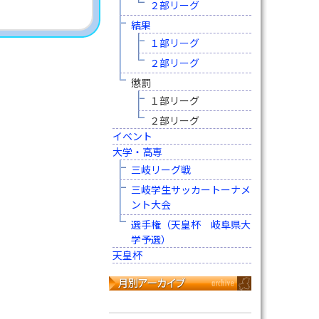
２部リーグ
結果
１部リーグ
２部リーグ
懲罰
１部リーグ
２部リーグ
イベント
大学・高専
三岐リーグ戦
三岐学生サッカートーナメ
ント大会
選手権（天皇杯 岐阜県大
学予選）
天皇杯