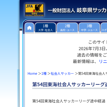
1種
2種
3種
大学･社会人
高校･ユース
中学･Jrユース
スポ
このサイ
2026年7月
過去の情報をご
最新情報は、
リ
Home
1種
社会人サッカー
第54回東海社会人
第54回東海社会人サッカーリーグ途
第54回東海社会人サッカーリーグ途中経過（