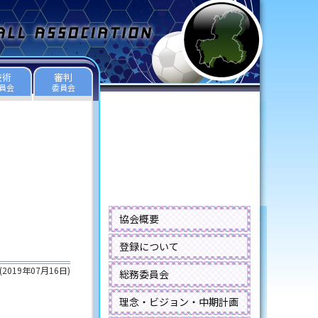
技術
審判
員会
委員会
協会概要
登録について
(
2019年07月16日
)
総務委員会
理念・ビジョン・中期計画