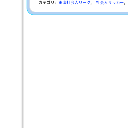
カテゴリ
:
東海社会人リーグ
,
社会人サッカー
,