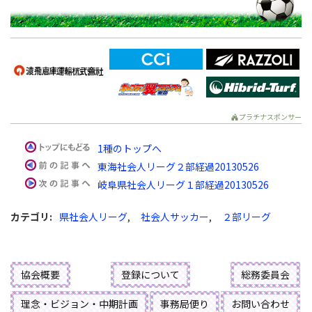
プラチナスポンサー
1種のトップへ
東海社会人リーグ２部経過20130526
岐阜県社会人リーグ１部経過20130526
カテゴリ
:
県社会人リーグ
,
社会人サッカー
,
２部リーグ
協会概要
登録について
総務委員会
理念・ビジョン・中期計画
事務局便り
お問い合わせ