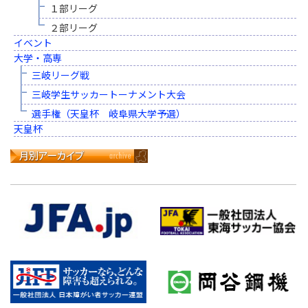
１部リーグ
２部リーグ
イベント
大学・高専
三岐リーグ戦
三岐学生サッカートーナメント大会
選手権（天皇杯 岐阜県大学予選）
天皇杯