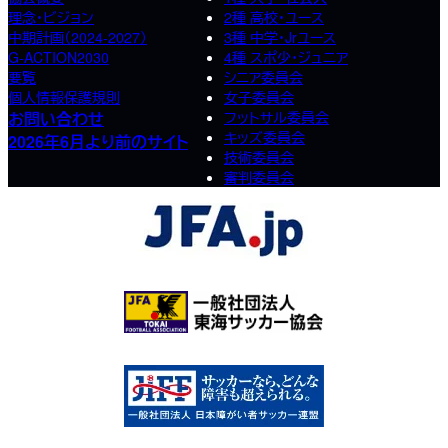
理念・ビジョン
2種 高校･ユース
中期計画（2024-2027）
3種 中学･Jrユース
G-ACTION2030
4種 スポ少･ジュニア
要覧
シニア委員会
個人情報保護規則
女子委員会
お問い合わせ
フットサル委員会
キッズ委員会
2026年6月より前のサイト
技術委員会
審判委員会