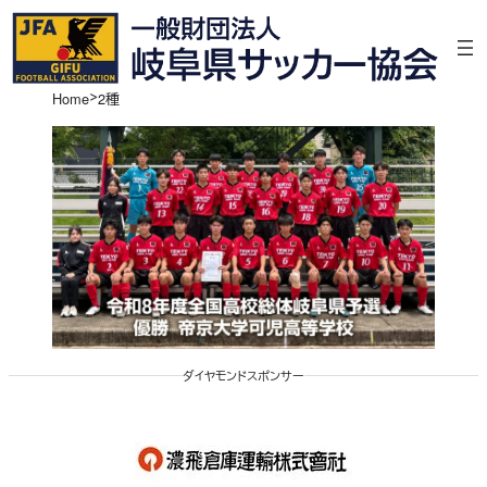
内
容
を
ス
Home
2種
キ
ッ
プ
ダイヤモンドスポンサー