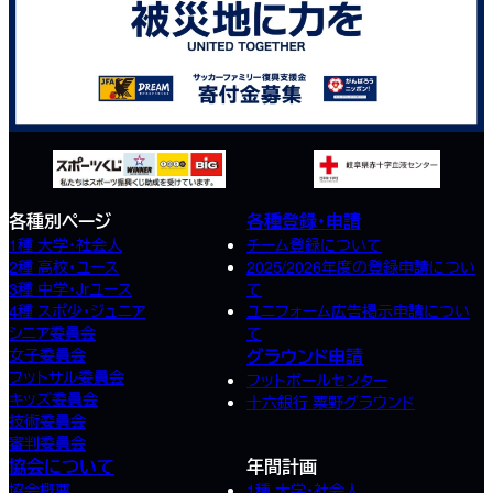
各種別ページ
各種登録・申請
1種 大学・社会人
チーム登録について
2種 高校･ユース
2025/2026年度の登録申請につい
3種 中学･Jrユース
て
4種 スポ少･ジュニア
ユニフォーム広告掲示申請につい
シニア委員会
て
女子委員会
グラウンド申請
フットサル委員会
フットボールセンター
キッズ委員会
十六銀行 粟野グラウンド
技術委員会
審判委員会
協会について
年間計画
協会概要
1種 大学・社会人