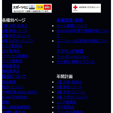
各種別ページ
各種登録・申請
1種 大学・社会人
チーム登録について
2種 高校･ユース
2025/2026年度の登録申請につい
3種 中学･Jrユース
て
4種 スポ少･ジュニア
ユニフォーム広告掲示申請につい
シニア委員会
て
女子委員会
グラウンド申請
フットサル委員会
フットボールセンター
キッズ委員会
十六銀行 粟野グラウンド
技術委員会
審判委員会
協会について
年間計画
協会概要
1種 大学・社会人
理念・ビジョン
2種 高校･ユース
中期計画（2024-2027）
3種 中学･Jrユース
G-ACTION2030
4種 スポ少･ジュニア
要覧
シニア委員会
個人情報保護規則
女子委員会
お問い合わせ
フットサル委員会