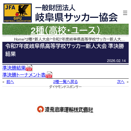
内
容
を
ス
2種（高校・ユース）
キ
ッ
Home
2種
新人大会
令和7年度岐阜県高等学校サッカー新人大会 準決勝結果
令和7年度岐阜県高等学校サッカー新人大会 準決勝
プ
結果
2026.02.14
準決勝結果
準決勝トーナメント表
«
前へ
2種一覧へ戻る
次へ
»
ダイヤモンドスポンサー