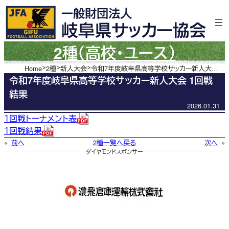
内
容
を
ス
2種（高校・ユース）
キ
ッ
Home
2種
新人大会
令和7年度岐阜県高等学校サッカー新人大会 1回戦結果
令和7年度岐阜県高等学校サッカー新人大会 1回戦
プ
結果
2026.01.31
１回戦トーナメント表
１回戦結果
«
前へ
2種一覧へ戻る
次へ
»
ダイヤモンドスポンサー