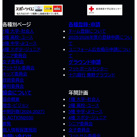
各種別ページ
各種登録・申請
1種 大学・社会人
チーム登録について
2種 高校･ユース
2025/2026年度の登録申請につい
3種 中学･Jrユース
て
4種 スポ少･ジュニア
ユニフォーム広告掲示申請につい
シニア委員会
て
女子委員会
グラウンド申請
フットサル委員会
フットボールセンター
キッズ委員会
十六銀行 粟野グラウンド
技術委員会
審判委員会
協会について
年間計画
協会概要
1種 大学・社会人
理念・ビジョン
2種 高校･ユース
中期計画（2024-2027）
3種 中学･Jrユース
G-ACTION2030
4種 スポ少･ジュニア
要覧
シニア委員会
個人情報保護規則
女子委員会
お問い合わせ
フットサル委員会