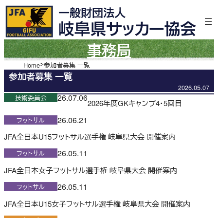
内
容
を
ス
事務局
キ
ッ
Home
参加者募集 一覧
参加者募集 一覧
プ
2026.05.07
26.07.06
技術委員会
2026年度GKキャンプ4・5回目
26.06.21
フットサル
JFA全日本U15フットサル選手権 岐阜県大会 開催案内
26.05.11
フットサル
JFA全日本女子フットサル選手権 岐阜県大会 開催案内
26.05.11
フットサル
JFA全日本U15女子フットサル選手権 岐阜県大会 開催案内