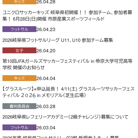
26.04.28
キッズ
ユニクロサッカーキッズ 岐阜県初開催！！ 参加チーム、参加者募
集！ 6月28日(日)開催 市原産業スポーツフィールド
26.04.23
フットサル
2026岐阜県フットサルリーグ U11、U10 参加チーム募集
26.04.20
女子
第10回JFAガールズサッカーフェスティバル in 帝京大学可児高等
学校 開催のお知らせ
26.04.04
キッズ
【グラスルーツ】※申込延長！ 4/11(土) グラスルーツサッカーフェス
ティバル ２０２６ in メモリアル（芝生広場）
26.03.28
審判委員会
2026岐阜県レフェリーアカデミー（2級チャレンジ）募集について
26.03.04
フットサル
2026年度 岐阜県フットサルリーグ2部 新規参入チーム募集