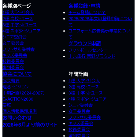
各種別ページ
各種登録・申請
1種 大学・社会人
チーム登録について
2種 高校･ユース
2025/2026年度の登録申請につい
3種 中学･Jrユース
て
4種 スポ少･ジュニア
ユニフォーム広告掲示申請につい
シニア委員会
て
女子委員会
グラウンド申請
フットサル委員会
フットボールセンター
キッズ委員会
十六銀行 粟野グラウンド
技術委員会
審判委員会
協会について
年間計画
協会概要
1種 大学・社会人
理念・ビジョン
2種 高校･ユース
中期計画（2024-2027）
3種 中学･Jrユース
G-ACTION2030
4種 スポ少･ジュニア
要覧
シニア委員会
個人情報保護規則
女子委員会
お問い合わせ
フットサル委員会
キッズ委員会
2026年6月より前のサイト
技術委員会
審判委員会