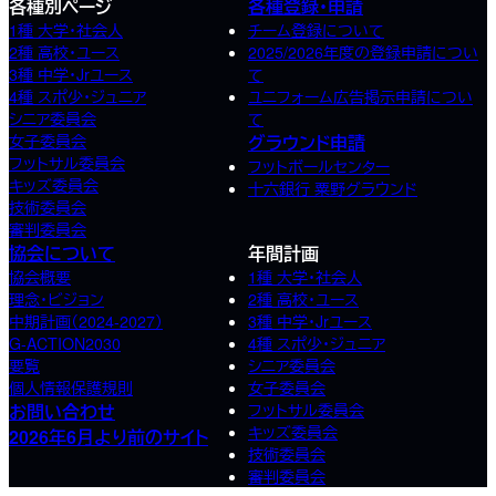
各種別ページ
各種登録・申請
1種 大学・社会人
チーム登録について
2種 高校･ユース
2025/2026年度の登録申請につい
3種 中学･Jrユース
て
4種 スポ少･ジュニア
ユニフォーム広告掲示申請につい
シニア委員会
て
女子委員会
グラウンド申請
フットサル委員会
フットボールセンター
キッズ委員会
十六銀行 粟野グラウンド
技術委員会
審判委員会
協会について
年間計画
協会概要
1種 大学・社会人
理念・ビジョン
2種 高校･ユース
中期計画（2024-2027）
3種 中学･Jrユース
G-ACTION2030
4種 スポ少･ジュニア
要覧
シニア委員会
個人情報保護規則
女子委員会
お問い合わせ
フットサル委員会
キッズ委員会
2026年6月より前のサイト
技術委員会
審判委員会