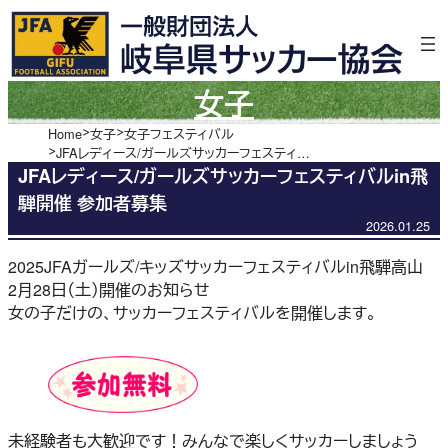
内
容
を
ス
女子
キ
ッ
Home
女子
女子フェスティバル
JFAレディース/ガールズサッカーフェスティバルin飛騨開催 参加者募集
プ
JFAレディース/ガールズサッカーフェスティバルin飛
騨開催 参加者募集
2026.01.25
2025JFAガールズ/キッズサッカーフェスティバルin飛騨高山
2月28日（土）開催のお知らせ
女の子だけの、サッカーフェスティバルを開催します。
未経験者も大歓迎です！みんなで楽しくサッカーしましょう