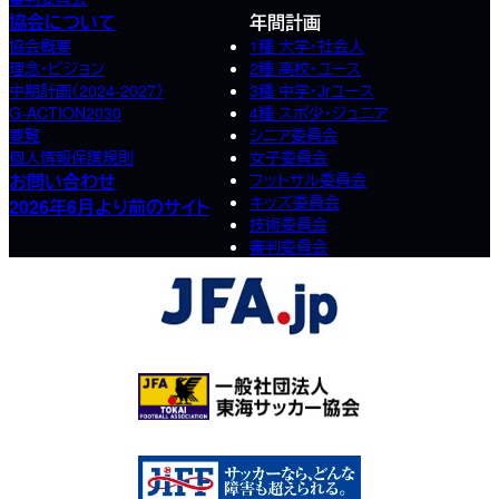
協会について
年間計画
協会概要
1種 大学・社会人
理念・ビジョン
2種 高校･ユース
中期計画（2024-2027）
3種 中学･Jrユース
G-ACTION2030
4種 スポ少･ジュニア
要覧
シニア委員会
個人情報保護規則
女子委員会
お問い合わせ
フットサル委員会
キッズ委員会
2026年6月より前のサイト
技術委員会
審判委員会