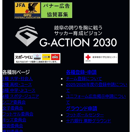
各種別ページ
各種登録・申請
1種 大学・社会人
チーム登録について
2種 高校･ユース
2025/2026年度の登録申請につい
3種 中学･Jrユース
て
4種 スポ少･ジュニア
ユニフォーム広告掲示申請につい
シニア委員会
て
女子委員会
グラウンド申請
フットサル委員会
フットボールセンター
キッズ委員会
十六銀行 粟野グラウンド
技術委員会
審判委員会