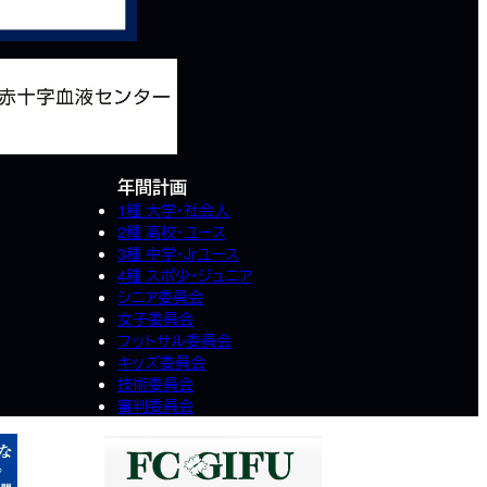
年間計画
1種 大学・社会人
2種 高校･ユース
3種 中学･Jrユース
4種 スポ少･ジュニア
シニア委員会
女子委員会
フットサル委員会
キッズ委員会
技術委員会
審判委員会