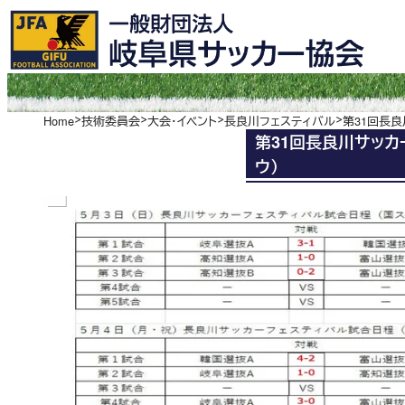
内
容
を
ス
キ
ッ
Home
技術委員会
大会・イベント
長良川フェスティバル
第31回長良川サッカー
プ
ウ）