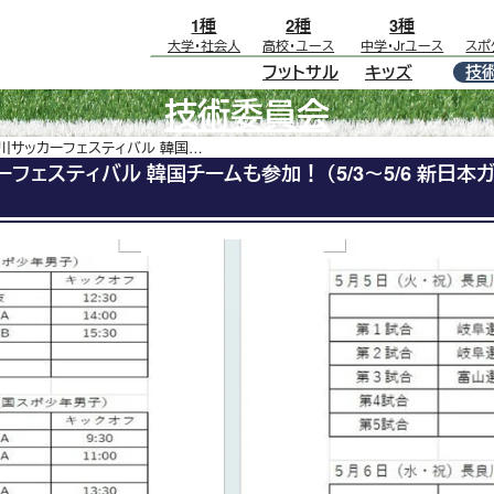
1種
2種
3種
大学・社会人
高校･ユース
中学･Jrユース
スポ
フットサル
キッズ
技
技術委員会
第31回長良川サッカーフェスティバル 韓国チームも参加！ （5/3～5/6 新日本ガス球技メドウ）
フェスティバル 韓国チームも参加！ （5/3～5/6 新日本