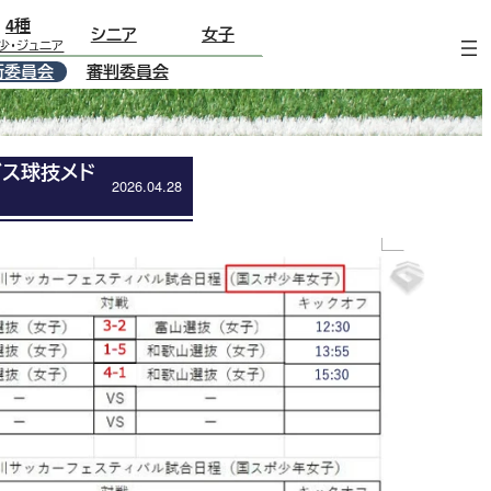
4種
シニア
女子
少･ジュニア
術委員会
審判委員会
ガス球技メド
2026.04.28