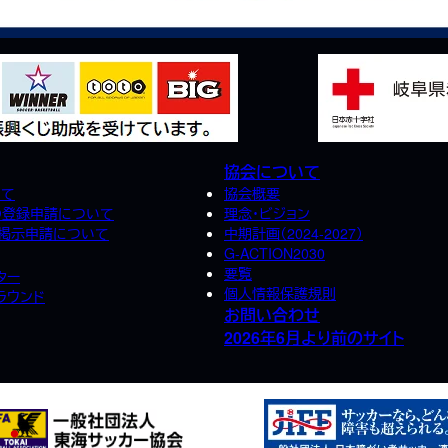
協会について
いて
協会概要
年度の登録申請について
理念・ビジョン
告掲示申請について
中期計画（2024-2027）
G-ACTION2030
要覧
ター
個人情報保護規則
ラウンド
お問い合わせ
2026年6月より前のサイト