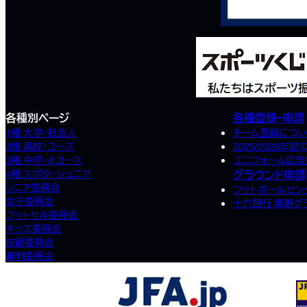
各種別ページ
各種登録・申請
1種 大学・社会人
チーム登録につ
2種 高校･ユース
2025/2026
3種 中学･Jrユース
ユニフォーム広
4種 スポ少･ジュニア
グラウンド申請
シニア委員会
フットボールセン
女子委員会
十六銀行 粟野グ
フットサル委員会
キッズ委員会
技術委員会
審判委員会