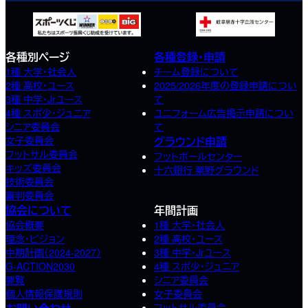
各種別ページ
各種登録・申請
1種 大学・社会人
チーム登録について
2種 高校･ユース
2025/2026年度の登録申請につい
3種 中学･Jrユース
て
4種 スポ少･ジュニア
ユニフォーム広告掲示申請につい
シニア委員会
て
女子委員会
グラウンド申請
フットサル委員会
フットボールセンター
キッズ委員会
十六銀行 粟野グラウンド
技術委員会
審判委員会
協会について
年間計画
協会概要
1種 大学・社会人
理念・ビジョン
2種 高校･ユース
中期計画（2024-2027）
3種 中学･Jrユース
G-ACTION2030
4種 スポ少･ジュニア
要覧
シニア委員会
個人情報保護規則
女子委員会
フットサル委員会