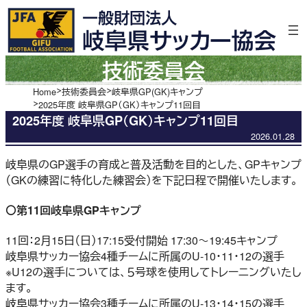
内
容
を
ス
技術委員会
キ
ッ
Home
技術委員会
岐阜県GP(GK)キャンプ
2025年度 岐阜県GP（GK）キャンプ11回目
プ
2025年度 岐阜県GP（GK）キャンプ11回目
2026.01.28
岐阜県のGP選手の育成と普及活動を目的とした、GPキャンプ
（GKの練習に特化した練習会）を下記日程で開催いたします。
〇第11回岐阜県GPキャンプ
11回：2月15日（日）17:15受付開始 17:30～19:45キャンプ
岐阜県サッカー協会4種チームに所属のU-10・11・12の選手
※U12の選手については、５号球を使用してトレーニングいたし
ます。
岐阜県サッカー協会3種チームに所属のU-13・14・15の選手