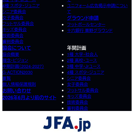
4種 スポ少･ジュニア
ユニフォーム広告掲示申請につい
シニア委員会
て
女子委員会
グラウンド申請
フットサル委員会
フットボールセンター
キッズ委員会
十六銀行 粟野グラウンド
技術委員会
審判委員会
協会について
年間計画
協会概要
1種 大学・社会人
理念・ビジョン
2種 高校･ユース
中期計画（2024-2027）
3種 中学･Jrユース
G-ACTION2030
4種 スポ少･ジュニア
要覧
シニア委員会
個人情報保護規則
女子委員会
お問い合わせ
フットサル委員会
キッズ委員会
2026年6月より前のサイト
技術委員会
審判委員会