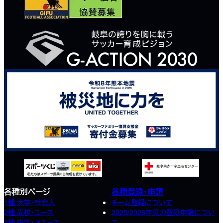
各種別ページ
各種登録・申請
1種 大学・社会人
チーム登録について
2種 高校･ユース
2025/2026年度の登録申請につい
3種 中学･Jrユース
て