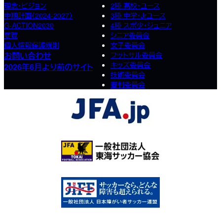
理念・ビジョン
2種 高校･ユース
中期計画（2024-2027）
3種 中学･Jrユース
G-ACTION2030
4種 スポ少･ジュニア
要覧
シニア委員会
個人情報保護規則
女子委員会
お問い合わせ
フットサル委員会
キッズ委員会
2026年6月より前のサイト
技術委員会
審判委員会