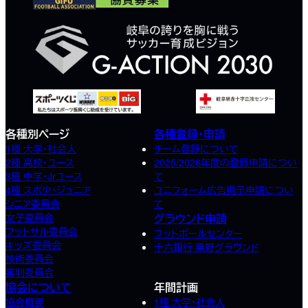
各種別ページ
各種登録・申請
1種 大学・社会人
チーム登録について
2種 高校･ユース
2025/2026年度の登録申請につい
3種 中学･Jrユース
て
4種 スポ少･ジュニア
ユニフォーム広告掲示申請につい
シニア委員会
て
女子委員会
グラウンド申請
フットサル委員会
フットボールセンター
キッズ委員会
十六銀行 粟野グラウンド
技術委員会
審判委員会
協会について
年間計画
協会概要
1種 大学・社会人