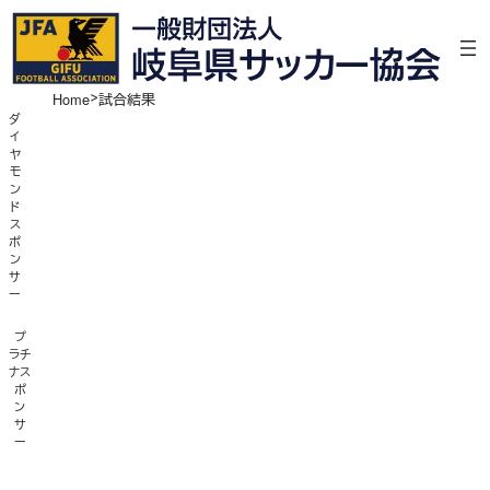
内
容
を
ス
Home
試合結果
キ
ダ
イ
ッ
ヤ
プ
モ
ン
ド
ス
ポ
ン
サ
ー
プ
ラチ
ナス
ポ
ン
サ
ー